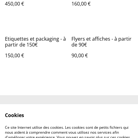
450,00 €
160,00 €
Etiquettes et packaging - à
Flyers et affiches - à partir
partir de 150€
de 90€
150,00 €
90,00 €
Contactez-nous
Conditions
Cookies
Politique de
Politique de cookies
confidentialité
Ce site Internet utilise des cookies. Les cookies sont de petits fichiers qui
Mentions légales
nous aident à comprendre comment vous utilisez nos services afin
d'améliorer votre expérience. Vous pouvez en savoir plus sur ces cookies