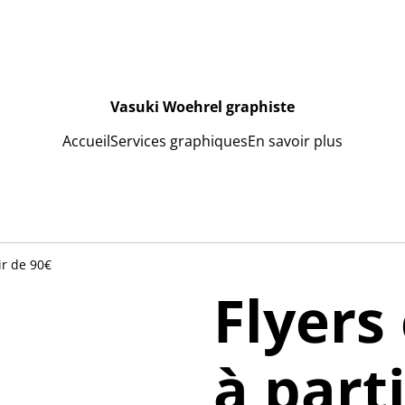
Vasuki Woehrel graphiste
Accueil
Services graphiques
En savoir plus
tir de 90€
Flyers 
à part