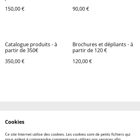
150,00 €
90,00 €
Catalogue produits - à
Brochures et dépliants - à
partir de 350€
partir de 120 €
350,00 €
120,00 €
Contactez-nous
Conditions
Cookies
Politique de
Politique de cookies
confidentialité
Ce site Internet utilise des cookies. Les cookies sont de petits fichiers qui
Mentions légales
nous aident à comprendre comment vous utilisez nos services afin