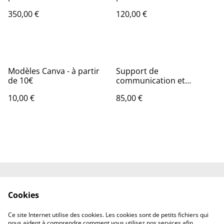
350,00 €
120,00 €
Modèles Canva - à partir
Support de
de 10€
communication et
signalétique- à partir de
10,00 €
85,00 €
85€
Contactez-nous
Conditions
Cookies
Politique de
Politique de cookies
confidentialité
Ce site Internet utilise des cookies. Les cookies sont de petits fichiers qui
Mentions légales
nous aident à comprendre comment vous utilisez nos services afin