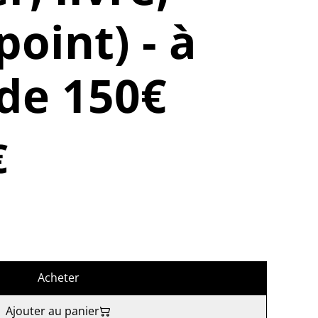
oint) - à
 de 150€
€
Acheter
Ajouter au panier