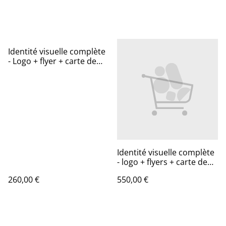
Identité visuelle complète
- Logo + flyer + carte de
visite (petit créateur) - à
partir de 260 €
Identité visuelle complète
- logo + flyers + carte de
visite (PME) - à partir de
260,00 €
550,00 €
550€