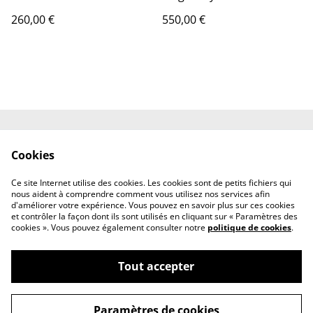
visite (PME) - à partir de
260,00 €
550,00 €
550€
Contactez-nous
Conditions
Cookies
Politique de
Politique de cookies
confidentialité
Ce site Internet utilise des cookies. Les cookies sont de petits fichiers qui
Mentions légales
nous aident à comprendre comment vous utilisez nos services afin
d'améliorer votre expérience. Vous pouvez en savoir plus sur ces cookies
et contrôler la façon dont ils sont utilisés en cliquant sur « Paramètres des
cookies ». Vous pouvez également consulter notre
politique de cookies
.
Tout accepter
©
2026
Vasuki Woehrel graphiste
Paramètres de cookies