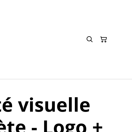
té visuelle
te - Logo +