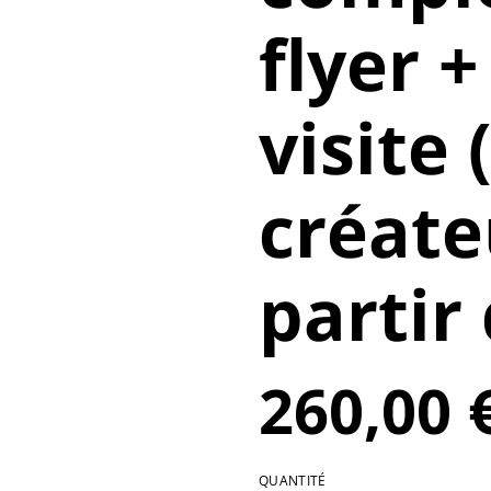
flyer +
visite 
créateu
partir
260,00 
QUANTITÉ